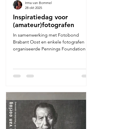
Irma van Bommel
28 okt 2025
Inspiratiedag voor
(amateur)fotografen
In samenwerking met Fotobond
Brabant Oost en enkele fotografen
organiseerde Pennings Foundation
zondag 12 oktober 2025 een
Inspiratiedag voor
(amateur)fotografen. De Inspiratiedag
richtte zich op fotografen die zich
verder willen ontwikkelen. Alle foto’s:
Rita Dekkers Wat eraan vooraf ging :
Zowel fotografen aangesloten bij
fotoclubs als ‘losse’ fotografen
meldden zich bij Pennings Foundation
met de vraag of er misschien iets
anders georganiseerd zou kunnen