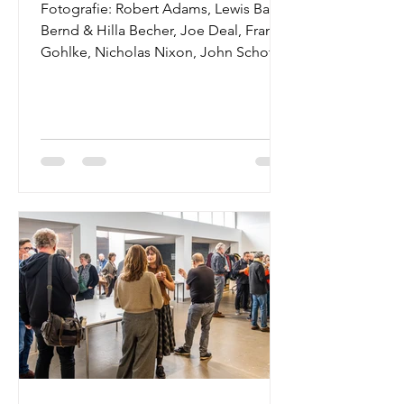
Fotografie: Robert Adams, Lewis Baltz,
Bernd & Hilla Becher, Joe Deal, Frank
Gohlke, Nicholas Nixon, John Schott,
Stephen Shore, Henry Wessel Jr. Tekst:
Anthony Bannon, Alison Nordström,
Britt Salvesen Vormgeving: Michael
Mack, Joby Ellis 2009 (3 de ed. 2013)
Boek van de maand december 2025
De cover vertoont geen foto, alleen de
titel en een opsomming van namen.
De titel New Topographics verwijst
naar New Topographics: Photographs
of a Man-Altered Landscape , een s