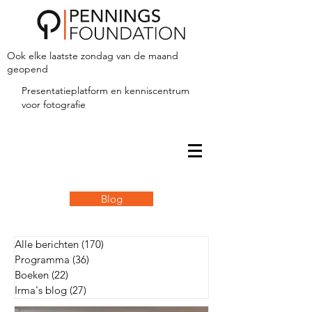
Ook elke laatste zondag van de maand
geopend
Presentatieplatform en kenniscentrum
voor fotografie
Blog
Alle berichten
(170)
170 posts
Programma
(36)
36 posts
Boeken
(22)
22 posts
Irma's blog
(27)
27 posts