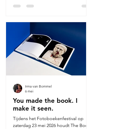
fotoboeken bestaande uit lezingen,
workshops en reviews. Muziek en een
koffiecorner zorgden voor een
festivalgevoel. Ondanks de hoge
temperatuur - het werd die dag 27
graden - ontvingen we aardig wat
bezoekers. Foto’s: Lieke Winters, tenzij
ander
Irma van Bommel
6 mei
You made the book. I
make it seen.
Tijdens het Fotoboekenfestival op
zaterdag 23 mei 2026 houdt The Book