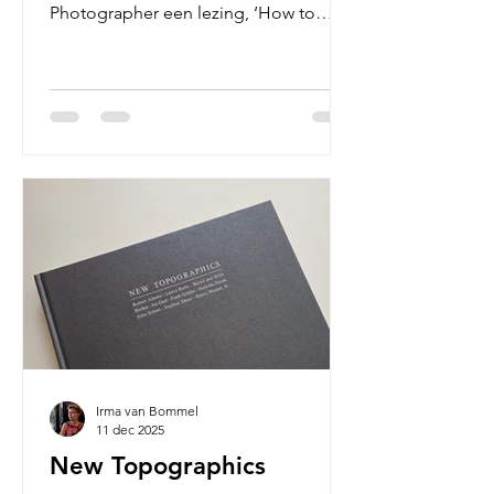
Photographer een lezing, ‘How to
Look at Books from a Photographer’s
Perspective’. Pennings Foundation
kreeg een kijkje achter de schermen.
Aan het woord: Justina Nekrašaitė In
een tijd waarin beelden sneller
circuleren dan ooit, is het opvallend
hoe weinig aandacht er soms uitgaat
naar het beeld van het boek zelf. Niet
het boek als drager van beeld, maar
het boek als object dat gezien, ervaren
en herin
Irma van Bommel
11 dec 2025
New Topographics