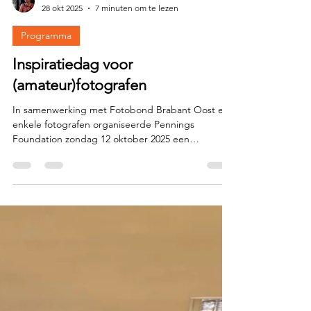
Irma van Bommel
28 okt 2025
7 minuten om te lezen
Programma
Inspiratiedag voor
(amateur)fotografen
In samenwerking met Fotobond Brabant Oost en
enkele fotografen organiseerde Pennings
Foundation zondag 12 oktober 2025 een
Inspiratiedag voor (amateur)fotografen. De
Inspiratiedag richtte zich op fotografen die zich
verder willen ontwikkelen. Alle foto’s: Rita Dekkers
Wat eraan vooraf ging : Zowel fotografen
aangesloten bij fotoclubs als ‘losse’ fotografen
meldden zich bij Pennings Foundation met de