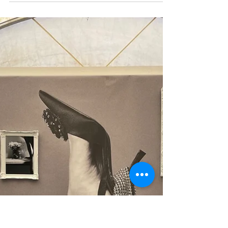
Irma van Bommel
19 nov 2024
3 minuten om te lezen
Programma
With One Eye Open
Een ode aan graffitifotografie Nog tot en met 30
november 2024 toont Pennings Foundation de
tentoonstelling ‘With One Eye Open’, een...