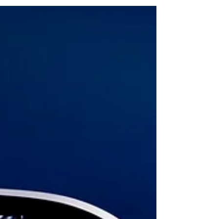
festivalprogramma rond fotoboeken bestaande uit
lezingen, workshops en reviews. Muziek en een
koffiecorner zorgden voor een festivalgevoel.
Ondanks de hoge temperatuur - het werd die
dag 27 graden - ontvingen we aardig wat
bezoekers. Foto’s: Lieke Winters, tenzij ander