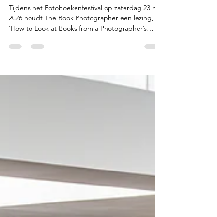
You made the book. I make it
seen.
Tijdens het Fotoboekenfestival op zaterdag 23 mei
2026 houdt The Book Photographer een lezing,
‘How to Look at Books from a Photographer’s
Perspective’. Pennings Foundation kreeg een
kijkje achter de schermen. Aan het woord: Justina
Nekrašaitė In een tijd waarin beelden sneller
circuleren dan ooit, is het opvallend hoe weinig
aandacht er soms uitgaat naar het beeld van het
boek zelf. Niet het boek als drager van beeld,
maar het boek als object dat gezien, ervaren en
herin