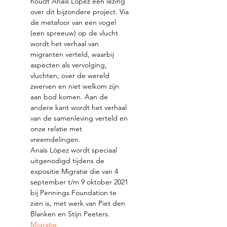
houdt Anaïs López een lezing 
over dit bijzondere project. Via 
de metafoor van een vogel 
(een spreeuw) op de vlucht 
wordt het verhaal van 
migranten verteld, waarbij 
aspecten als vervolging, 
vluchten, over de wereld 
zwerven en niet welkom zijn 
aan bod komen. Aan de 
andere kant wordt het verhaal 
van de samenleving verteld en 
onze relatie met 
vreemdelingen.
Anaïs López wordt speciaal 
uitgenodigd tijdens de 
expositie Migratie die van 4 
september t/m 9 oktober 2021 
bij Pennings Foundation te 
zien is, met werk van Piet den 
Blanken en Stijn Peeters. 
Migratie 