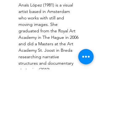
Anaïs López (1981) is a visual 
artist based in Amsterdam 
who works with still and 
moving images. She 
graduated from the Royal Art 
Academy in The Hague in 2006 
and did a Masters at the Art 
Academy St. Joost in Breda 
researching narrative 
structures and documentary 
strategies (2010). 
www.migrant.nu
, 
www.anaislopez.nl
Tickets
Verkoop geëindigd op
Soort ticket