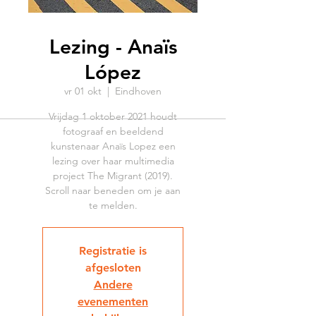
Lezing - Anaïs
López
vr 01 okt
  |  
Eindhoven
Vrijdag 1 oktober 2021 houdt
fotograaf en beeldend
kunstenaar Anaïs Lopez een
lezing over haar multimedia
project The Migrant (2019).
Scroll naar beneden om je aan
te melden.
Registratie is
afgesloten
Andere
evenementen