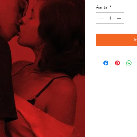
Aantal
*
I