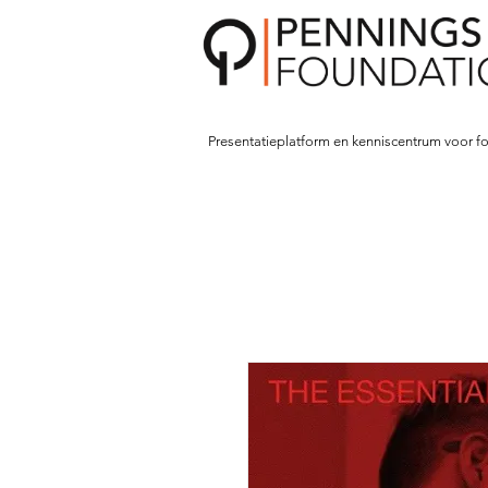
Presentatieplatform en kenniscentrum voor fo