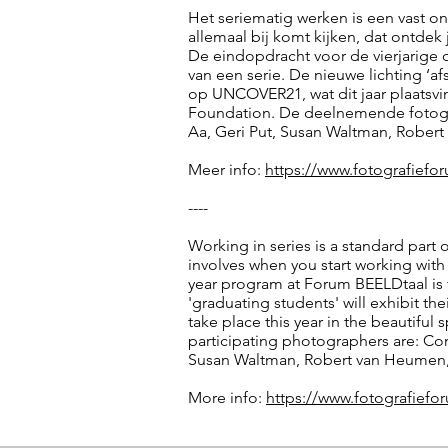
Het seriematig werken is een vast o
allemaal bij komt kijken, dat ontdek 
De eindopdracht voor de vierjarige 
van een serie. De nieuwe lichting ‘
op UNCOVER21, wat dit jaar plaatsvi
Foundation. De deelnemende fotogra
Aa, Geri Put, Susan Waltman, Robert
Meer info:
https://www.fotografiefo
----
Working in series is a standard part 
involves when you start working with i
year program at Forum BEELDtaal is 
'graduating students' will exhibit th
take place this year in the beautifu
participating photographers are: Co
Susan Waltman, Robert van Heumen, 
More info:
https://www.fotografiefo