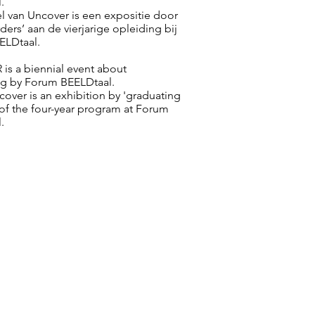
.
 van Uncover is een expositie door
ders’ aan de vierjarige opleiding bij
ELDtaal.
s a biennial event about
ing by Forum BEELDtaal.
cover is an exhibition by 'graduating
 of the four-year program at Forum
.