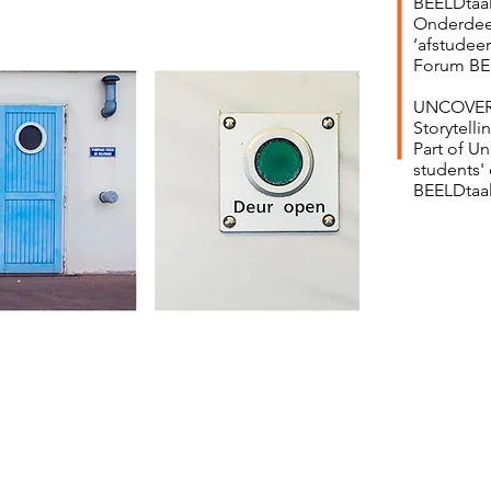
BEELDtaal
Onderdeel
‘afstudeer
Forum BE
UNCOVER i
Storytell
Part of Un
students'
BEELDtaal