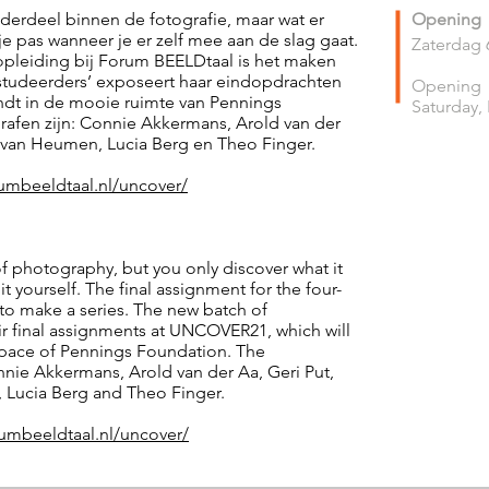
nderdeel binnen de fotografie, maar wat er
Opening
je pas wanneer je er zelf mee aan de slag gaat.
Zaterdag
opleiding bij Forum BEELDtaal is het maken
afstudeerders’ exposeert haar eindopdrachten
Opening
ndt in de mooie ruimte van Pennings
Saturday,
fen zijn: Connie Akkermans, Arold van der
 van Heumen, Lucia Berg en Theo Finger.
rumbeeldtaal.nl/uncover/
of photography, but you only discover what it
t yourself. The final assignment for the four-
to make a series. The new batch of
eir final assignments at UNCOVER21, which will
l space of Pennings Foundation. The
nnie Akkermans, Arold van der Aa, Geri Put,
Lucia Berg and Theo Finger.
rumbeeldtaal.nl/uncover/