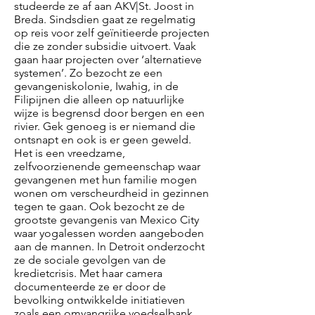
studeerde ze af aan AKV|St. Joost in
Breda. Sindsdien gaat ze regelmatig
op reis voor zelf geïnitieerde projecten
die ze zonder subsidie uitvoert. Vaak
gaan haar projecten over ‘alternatieve
systemen’. Zo bezocht ze een
gevangeniskolonie, Iwahig, in de
Filipijnen die alleen op natuurlijke
wijze is begrensd door bergen en een
rivier. Gek genoeg is er niemand die
ontsnapt en ook is er geen geweld.
Het is een vreedzame,
zelfvoorzienende gemeenschap waar
gevangenen met hun familie mogen
wonen om verscheurdheid in gezinnen
tegen te gaan. Ook bezocht ze de
grootste gevangenis van Mexico City
waar yogalessen worden aangeboden
aan de mannen. In Detroit onderzocht
ze de sociale gevolgen van de
kredietcrisis. Met haar camera
documenteerde ze er door de
bevolking ontwikkelde initiatieven
zoals een omvangrijke voedselbank,