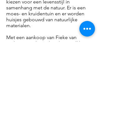
kiezen voor een levensstijl in
samenhang met de natuur. Er is een
moes- en kruidentuin en er worden
huisjes gebouwd van natuurlijke
materialen.
Met een aankoop van Fieke van
Berkom’s werk op de Talent Wall kunt u
haar volgende projecten
ondersteunen.
Opening
Vrijdag 17 januari 2020 om 17.00 uur
PENNINGS FOUNDATION
Geldropseweg 63
5611 SE Eindhoven
info@penningsfoundation.com
Tel:
+31 (0)40 30 80 609