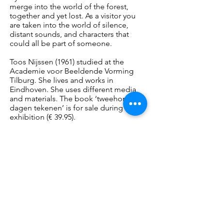
merge into the world of the forest,
together and yet lost. As a visitor you
are taken into the world of silence,
distant sounds, and characters that
could all be part of someone.
Toos Nijssen (1961) studied at the
Academie voor Beeldende Vorming
Tilburg. She lives and works in
Eindhoven. She uses different media
and materials. The book ‘tweehonderd
dagen tekenen’ is for sale during the
exhibition (€ 39.95).
Special thanks to: Constant van
Renessefonds, Cultuur Eindhoven, Ron
Eijkman dE VORMGEVERIJ
Drawings by Toos Nijssen are on show
at the same time in the group
exhibition ‘De kunst van het kijken’
(The art of looking).
Opening