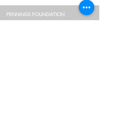
PENNINGS FOUNDATION
Geldropseweg 63
5611 SE Eindhoven
info@penningsfoundation.com
Tel:
+31 (0)40 30 80 609
VOLG ONS
OPENINGSTIJDEN