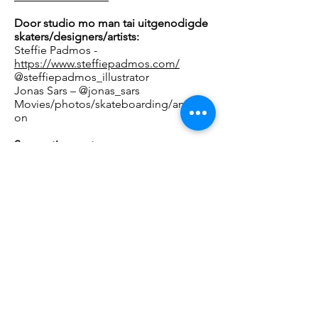
Door studio mo man tai uitgenodigde
skaters/designers/artists:
Steffie Padmos -
https://www.steffiepadmos.com/
@steffiepadmos_illustrator
Jonas Sars – @jonas_sars
Movies/photos/skateboarding/animati
on
Supporting partners:
100% Skateshop Eindhoven
@100procentskateshop
www.100procentskateshop.nl
BIG impact supersize printing
www.bigimpact.com
Koninklijke Nederlandse
textielfabrieken – Raymakers
www.raymakers.com
@raymakerstextiel
ShowUP / Trade Show for Home and
Gift
www.showup.nl
@showupevent
Pennings Foundation
www.penningsfoundation.com