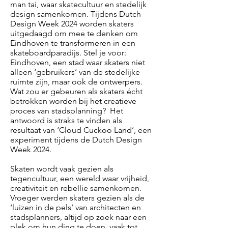
man tai, waar skatecultuur en stedelijk
design samenkomen. Tijdens Dutch
Design Week 2024 worden skaters
uitgedaagd om mee te denken om
Eindhoven te transformeren in een
skateboardparadijs. Stel je voor:
Eindhoven, een stad waar skaters niet
alleen ‘gebruikers’ van de stedelijke
ruimte zijn, maar ook de ontwerpers.
Wat zou er gebeuren als skaters écht
betrokken worden bij het creatieve
proces van stadsplanning? Het
antwoord is straks te vinden als
resultaat van ‘Cloud Cuckoo Land’, een
experiment tijdens de Dutch Design
Week 2024.
Skaten wordt vaak gezien als
tegencultuur, een wereld waar vrijheid,
creativiteit en rebellie samenkomen.
Vroeger werden skaters gezien als de
‘luizen in de pels’ van architecten en
stadsplanners, altijd op zoek naar een
plek om hun ding te doen, vaak tot