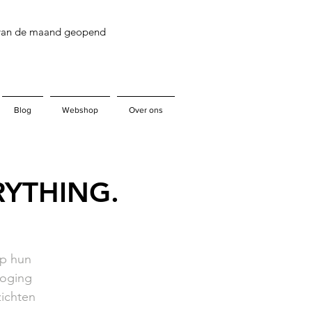
 van de maand geopend
Blog
Webshop
Over ons
RYTHING.
op hun
poging
ichten