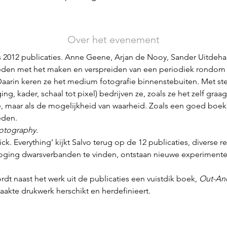
Over het evenement
s 2012 publicaties. Anne Geene, Arjan de Nooy, Sander Uitdeha
eden met het maken en verspreiden van een periodiek rondom 
Daarin keren ze het medium fotografie binnenstebuiten. Met st
g, kader, schaal tot pixel) bedrijven ze, zoals ze het zelf gra
ie, maar als de mogelijkheid van waarheid. Zoals een goed boek n
eden.
otography.
ck. Everything’ kijkt Salvo terug op de 12 publicaties, diverse r
poging dwarsverbanden te vinden, ontstaan nieuwe experimenten
dt naast het werk uit de publicaties een vuistdik boek, 
Out-An
akte drukwerk herschikt en herdefinieert.