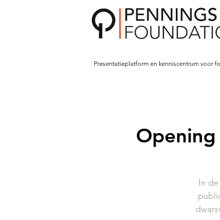
Presentatieplatform en kenniscentrum voor fo
Opening
In de
publi
dwars