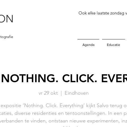
Ook elke laatste zondag
tografie
Agenda
Educatie
 NOTHING. CLICK. EVE
vr 29 okt
  |  
Eindhoven
 expositie ‘Nothing. Click. Everything’ kijkt Salvo terug 
caties, diverse residenties en tentoonstellingen. In een 
verbanden te vinden, ontstaan nieuwe experimenten, inz