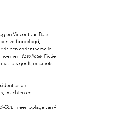
ag en Vincent van Baar 
een zelfopgelegd, 
eeds een ander thema in 
ag noemen, 
fotofictie
. Fictie 
iet iets geeft, maar iets 
esidenties en 
, inzichten en 
d-Out
, in een oplage van 4 