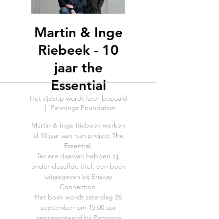
Martin & Inge
Riebeek - 10
jaar the
Essential
Het tijdstip wordt later bepaald
  |  
Pennings Foundation
Martin & Inge Riebeek werken
al 10 jaar aan hun project The
Essential.
Ter ere daarvan hebben zij,
onder dezelfde titel, een boek
uitgegeven bij Eriskay
Connection.
Het boek wordt zaterdag 26
september om 15.00 uur
gepresenteerd bij Pennings