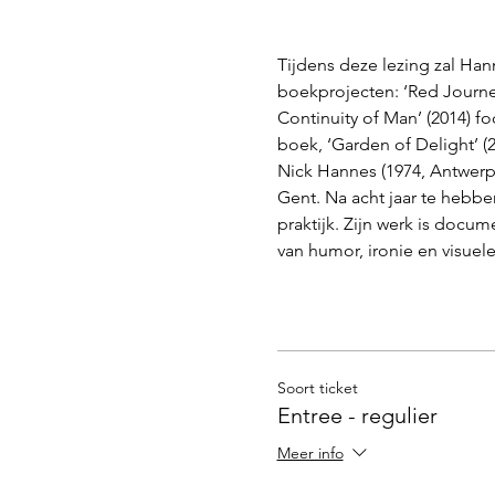
Tijdens deze lezing zal Hann
boekprojecten: ‘Red Journey
Continuity of Man’ (2014) f
boek, ‘Garden of Delight’ (
Nick Hannes (1974, Antwerp
Gent. Na acht jaar te hebben 
praktijk. Zijn werk is docum
van humor, ironie en visuel
Soort ticket
Entree - regulier
Meer info