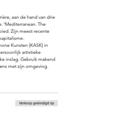
rière, aan de hand van drie 
e. ‘Mediterranean. The 
bied. Zijn meest recente 
kapitalisme.
hone Kunsten (KASK) in 
rsoonlijk artistieke 
ieke inslag. Gebruik makend 
mens met zijn omgeving.
Verkoop geëindigd op