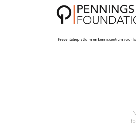
Presentatieplatform en kenniscentrum voor fo
N
fo