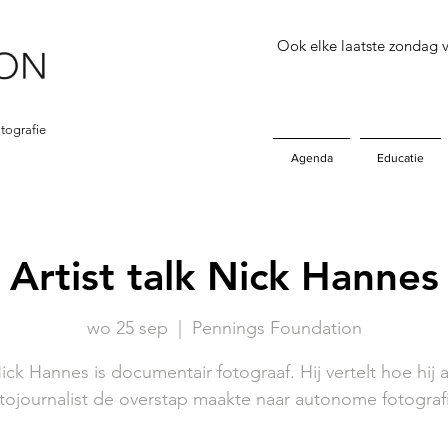
Ook elke laatste zondag
tografie
Agenda
Educatie
Artist talk Nick Hannes
wo 25 sep
  |  
Pennings Foundation
ick Hannes is documentair fotograaf. Hij vertelt hoe hij a
tojournalist de overstap maakte naar autonome fotograf