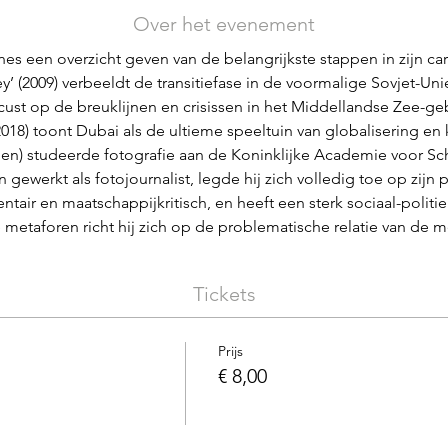
Over het evenement
es een overzicht geven van de belangrijkste stappen in zijn car
’ (2009) verbeeldt de transitiefase in de voormalige Sovjet-Uni
ocust op de breuklijnen en crisissen in het Middellandse Zee-ge
2018) toont Dubai als de ultieme speeltuin van globalisering en 
en) studeerde fotografie aan de Koninklijke Academie voor Sc
gewerkt als fotojournalist, legde hij zich volledig toe op zijn pe
entair en maatschappijkritisch, en heeft een sterk sociaal-polit
e metaforen richt hij zich op de problematische relatie van de 
Tickets
Prijs
€ 8,00