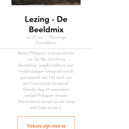
Lezing - De
Beeldmix
do 21 nov
  |  
Pennings
Foundation
Rafaël Philippen is projectleider
van De Mix (Stichting
Beeldmix), waarbij telkens een
hedendaagse fotograaf wordt
gekoppeld aan het werk van
een historische fotograaf.
Donderdag 21 november
vertelt Philippen erover.
Aansluitend vertelt Isa de Jong
over haar project.
Tickets zijn niet te