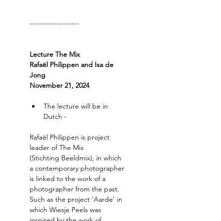
-------------------- 
Lecture The Mix
Rafaël Philippen and Isa de 
Jong
November 21, 2024
The lecture will be in 
Dutch -  
Rafaël Philippen is project 
leader of The Mix 
(Stichting Beeldmix), in which 
a contemporary photographer 
is linked to the work of a 
photographer from the past. 
Such as the project ‘Aarde’ in 
which Wiesje Peels was 
inspired by the work of 