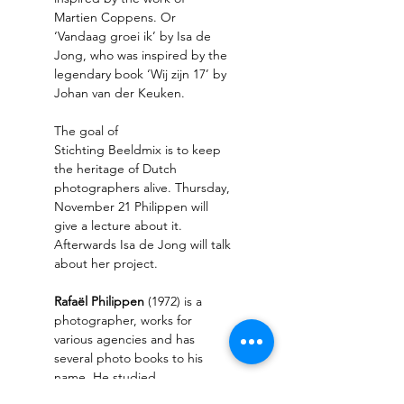
Martien Coppens. Or 
‘Vandaag groei ik’ by Isa de 
Jong, who was inspired by the 
legendary book ‘Wij zijn 17’ by 
Johan van der Keuken. 
The goal of 
Stichting Beeldmix is ​​to keep 
the heritage of Dutch 
photographers alive. Thursday, 
November 21 Philippen will 
give a lecture about it. 
Afterwards Isa de Jong will talk 
about her project. 
Rafaël Philippen
 (1972) is a 
photographer, works for 
various agencies and has 
several photo books to his 
name. He studied 
photography at AKV|St. Joost 