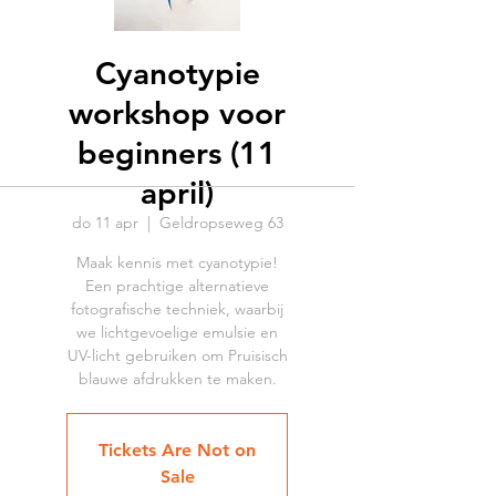
Cyanotypie
workshop voor
beginners (11
april)
do 11 apr
  |  
Geldropseweg 63
Maak kennis met cyanotypie!
Een prachtige alternatieve
fotografische techniek, waarbij
we lichtgevoelige emulsie en
UV-licht gebruiken om Pruisisch
blauwe afdrukken te maken.
Tickets Are Not on
Sale