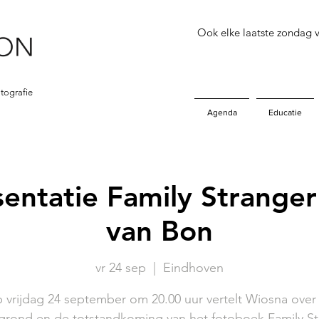
Ook elke laatste zondag
tografie
Agenda
Educatie
entatie Family Stranger
van Bon
vr 24 sep
  |  
Eindhoven
 vrijdag 24 september om 20.00 uur vertelt Wiosna over
grond en de totstandkoming van het fotoboek Family St