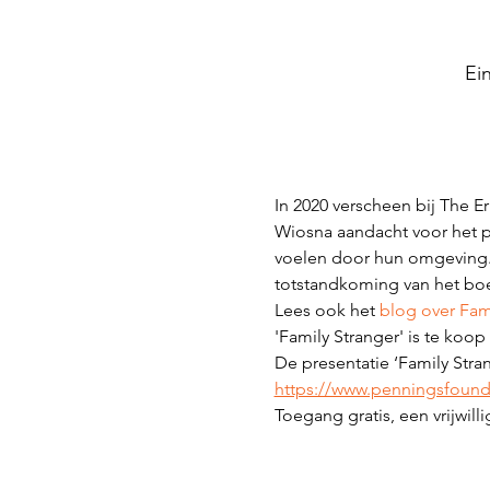
Ei
In 2020 verscheen bij The E
Wiosna aandacht voor het p
voelen door hun omgeving. 
totstandkoming van het boe
Lees ook het 
blog over Fami
'Family Stranger' is te koop
De presentatie ‘Family Stran
https://www.penningsfounda
Toegang gratis, een vrijwill