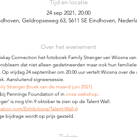
Tijd en locatie
24 sep 2021, 20:00
ndhoven, Geldropseweg 63, 5611 SE Eindhoven, Nederl
Over het evenement
riskay Connection het fotoboek Family Stranger van Wiosna van
robleem dat niet alleen gedetineerden maar ook hun familiele
Op vrijdag 24 september om 20.00 uur vertelt Wiosna over de 
k. Aansluitend signeersessie.
ly Stranger (boek van de maand juni 2021) 
 bij Pennings Foundation of in 
onze webshop
.
ger’ is nog t/m 9 oktober te zien op de Talent Wall.
tion.com/Exhibitions/Talent-Wall-6
ige bijdrage wordt op prijs gesteld.
Tickets