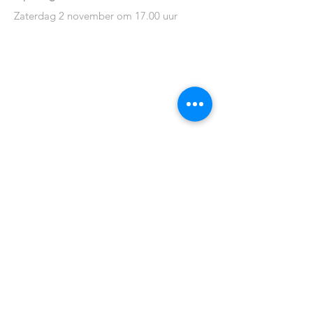
Zaterdag 2 november om 17.00 uur
Helen Sear, photography, video art, new media art,
artcollector, fotografie, tentoonstelling, galerie
PENNINGS FOUNDATION
Geldropseweg 63
5611 SE Eindhoven
info@penningsfoundation.com
Tel:
+31 (0)40 30 80 609
VOLG ONS