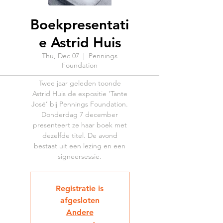
Boekpresentati
e Astrid Huis
Thu, Dec 07
  |  
Pennings
Foundation
Twee jaar geleden toonde
Astrid Huis de expositie ‘Tante
José’ bij Pennings Foundation.
Donderdag 7 december
presenteert ze haar boek met
dezelfde titel. De avond
bestaat uit een lezing en een
signeersessie.
Registratie is
afgesloten
Andere