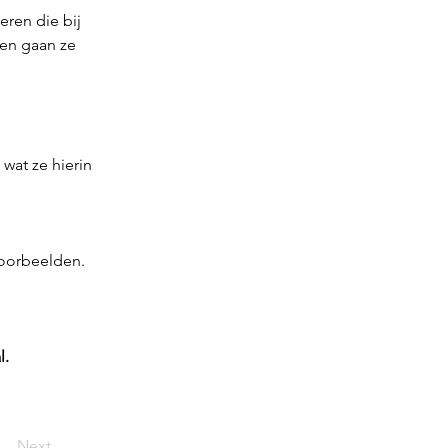
eren die bij
 en gaan ze
wat ze hierin
 voorbeelden.
l.
Next