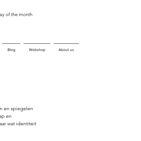
day of the month
Blog
Webshop
About us
jn en spiegelen
hap en
r wat identiteit