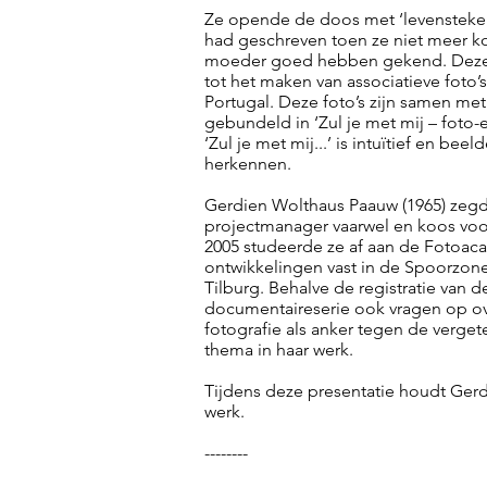
Ze opende de doos met ‘levensteken
had geschreven toen ze niet meer k
moeder goed hebben gekend. Deze 
tot het maken van associatieve foto’s
Portugal. Deze foto’s zijn samen met
gebundeld in ‘Zul je met mij – foto-
‘Zul je met mij...’ is intuïtief en b
herkennen.
Gerdien Wolthaus Paauw (1965) zegde 
projectmanager vaarwel en koos voor 
2005 studeerde ze af aan de Fotoac
ontwikkelingen vast in de Spoorzone
Tilburg. Behalve de registratie van 
documentaireserie ook vragen op o
fotografie als anker tegen de verget
thema in haar werk.
Tijdens deze presentatie houdt Ger
werk.
--------