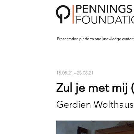
Presentation platform and
knowledge center 
15.05.21 - 28.08.21
Zul je met mij 
Gerdien Wolthau