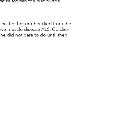
t ze tot dan toe niet durfde.
ars after her mother died from the
rve-muscle disease ALS, Gerdien
he did not dare to do until then.