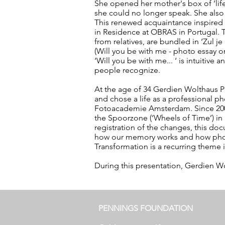
She opened her mother's box of ‘life
she could no longer speak. She also
This renewed acquaintance inspired h
in Residence at OBRAS in Portugal. 
from relatives, are bundled in ‘Zul j
(Will you be with me - photo essay o
‘Will you be with me... ‘ is intuitiv
people recognize.
At the age of 34 Gerdien Wolthaus P
and chose a life as a professional p
Fotoacademie Amsterdam. Since 200
the Spoorzone (‘Wheels of Time’) in
registration of the changes, this do
how our memory works and how photo
Transformation is a recurring theme 
During this presentation, Gerdien Wol
PENNINGS FOUNDATION