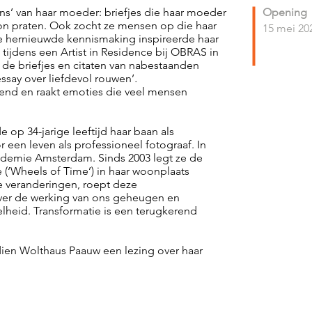
s’ van haar moeder: briefjes die haar moeder
Opening
on praten. Ook zocht ze mensen op die haar
15 mei 20
hernieuwde kennismaking inspireerde haar
 tijdens een Artist in Residence bij OBRAS in
 de briefjes en citaten van nabestaanden
essay over liefdevol rouwen’
.
eeldend en raakt emoties die veel mensen
op 34-jarige leeftijd haar baan als
een leven als professioneel fotograaf. In
ademie Amsterdam. Sinds 2003 legt ze de
 (‘Wheels of Time’) in haar woonplaats
de veranderingen, roept deze
ver de werking van ons geheugen en
elheid. Transformatie is een terugkerend
dien Wolthaus Paauw een lezing over haar