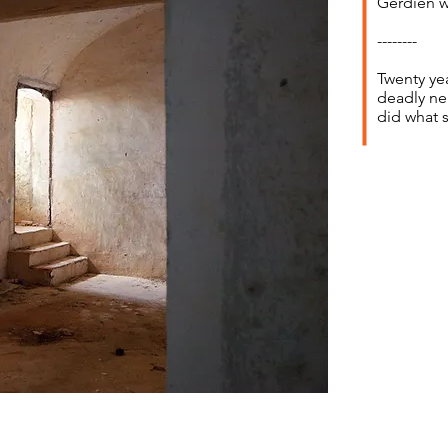
Gerdien wa
--------
Twenty ye
deadly ne
did what s