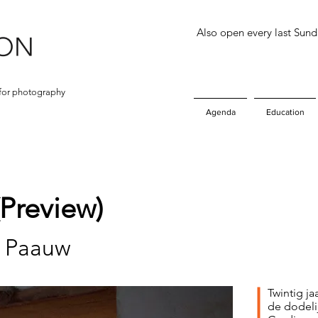
Also open every last Sun
for photography
Agenda
Education
(Preview)
s Paauw
Twintig j
de dodeli