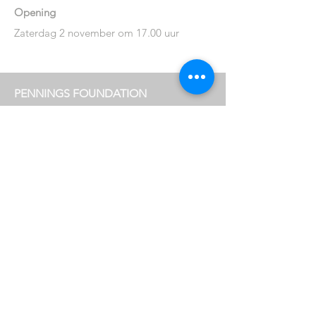
Opening
Zaterdag 2 november om 17.00 uur
PENNINGS FOUNDATION
Geldropseweg 63
5611 SE
Eindhoven
info@penningsfoundation.com
Phone:
+31 (0)40 30 80 609
FOLLOW US