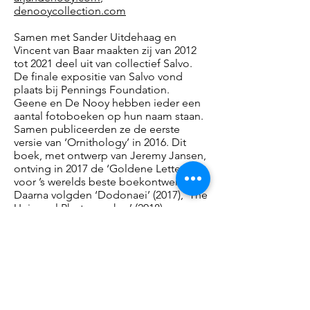
denooycollection.com
Samen met Sander Uitdehaag en
Vincent van Baar maakten zij van 2012
tot 2021 deel uit van collectief Salvo.
De finale expositie van Salvo vond
plaats bij Pennings Foundation.
Geene en De Nooy hebben ieder een
aantal fotoboeken op hun naam staan.
Samen publiceerden ze de eerste
versie van ‘Ornithology’ in 2016. Dit
boek, met ontwerp van Jeremy Jansen,
ontving in 2017 de ‘Goldene Letter’
voor ’s werelds beste boekontwerp.
Daarna volgden ‘Dodonaei’ (2017), ‘The
Universal Photographer’ (2018) en
recent een vernieuwde en aangevulde
uitgave van ‘Ornithology’ (2023),
verschenen bij hun eigen uitgeverij
Blind Finch Books.
Opening
Zaterdag 16 december 16.00 – 18.00 uur