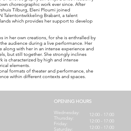
own choreographic work ever since. After
shuis Tilburg, Eleni Ploumi joined
 Talentontwikkeling Brabant, a talent
ands which provides her support to develop
 in her own creations, for she is enthralled by
 the audience during a live performance. Her
ce along with her in an intense experience and
ls, but still together. She strongly inclines
k is characterized by high and intense
rical elements.
ional formats of theater and performance, she
ence within different contexts and spaces.
OPENING HOURS
Wednesday:
12:00 - 17:00
Thursday:
12:00 - 17:00
Friday:
12:00 - 17:00
Saturday: