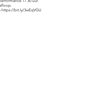
erformance 17.30 uur.
afloop.
a
https://bit.ly/3wEqVGU