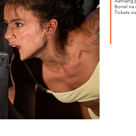
Aanvang p
Borrel na 
Tickets vi