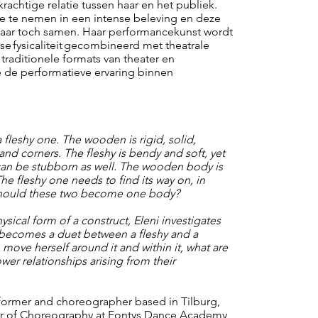
achtige relatie tussen haar en het publiek.
ee te nemen in een intense beleving en deze
 maar toch samen. Haar performancekunst wordt
 fysicaliteit gecombineerd met theatrale
traditionele formats van theater en
e de performatieve ervaring binnen
leshy one. The wooden is rigid, solid,
and corners. The fleshy is bendy and soft, yet
t can be stubborn as well. The wooden body is
The fleshy one needs to find its way on, in
 Should these two become one body?
ical form of a construct, Eleni investigates
at becomes a duet between a fleshy and a
ove herself around it and within it, what are
power relationships arising from their
rformer and choreographer based in Tilburg,
or of Choreography at Fontys Dance Academy