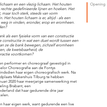
lichaam en een vlezig lichaam. Het houten
Opening
ft rechte gedefinieerde lijnen en hoeken. Het
, maar toch sterk, steeds van vorm
 Het houten lichaam is er, altijd - als een
n weg in vinden, eronder, erop en eromheen.
den?
k als een fysieke vorm van een constructie
ze constructie in wat een duet wordt tussen een
kan ze de bank bewegen, zichzelf eromheen
ten, de kwetsbaarheid, de
eractie voortkomen?
een performer en choreograaf gevestigd in
helor Choreografie aan de Fontys
indsdien haar eigen choreografisch werk. Na
edplaats Makershuis Tilburg te hebben
januari 2020 haar meerjarige samenwerking met
eling Brabant, een
derland dat haar gedurende drie jaar
kelen.
 in haar eigen werk, want gedurende een live