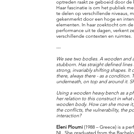
optreden raakt ze geboeid door de kr
Haar fascinatie is om het publiek m
te delen op verschillende niveaus,
gekenmerkt door een hoge en intense
elementen. In haar zoektocht om de 
performance uit te dagen, verkent z
verschillende contexten en ruimtes.
---
We see two bodies. A wooden and a f
stubborn. Has straight defined lines 
strong, invariably shifting shapes. I
there, always there - as a condition. 
underneath, on top and around it.
Using a wooden heavy bench as a phys
her relation to this construct in wh
wooden body. How can she move it, m
the conflicts, the vulnerability, the 
interaction?
Eleni Ploumi
(1988 – Greece) is a pe
NL. She graduated from the Bachel