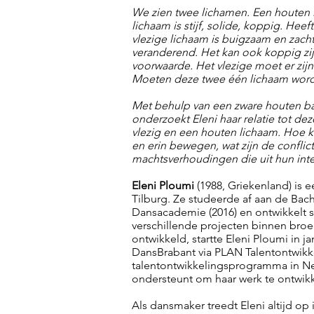
We zien twee lichamen. Een houten 
lichaam is stijf, solide, koppig. Hee
vlezige lichaam is buigzaam en zacht
veranderend. Het kan ook koppig zijn.
voorwaarde. Het vlezige moet er zij
Moeten deze twee één lichaam wor
Met behulp van een zware houten ban
onderzoekt Eleni haar relatie tot de
vlezig en een houten lichaam. Hoe 
en erin bewegen, wat zijn de conflic
machtsverhoudingen die uit hun int
Eleni Ploumi
(1988, Griekenland) is 
Tilburg. Ze studeerde af aan de Bac
Dansacademie (2016) en ontwikkelt s
verschillende projecten binnen bro
ontwikkeld, startte Eleni Ploumi in 
DansBrabant via PLAN Talentontwikk
talentontwikkelingsprogramma in Ne
ondersteunt om haar werk te ontwik
Als dansmaker treedt Eleni altijd op