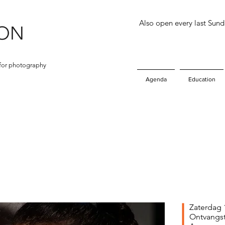
Also open every last Sun
for photography
Agenda
Education
Zaterdag 1
Ontvangst 