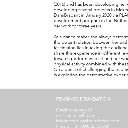
(2016) and has been developing her 
developing several projects in Maker
DansBrabant in January 2020 via PLAN
development program in the Netherl
her work for three years.
As a dance maker she always performs
the potent relation between her and
fascination lies in taking the audien
share this experience in different leve
towards performance art and her wor
physical activity combined with theat
On a quest of challenging the tradit
is exploring the performative experi
PENNINGS FOUNDATION
Geldropseweg 63
5611 SE
Eindhoven
info@penningsfoundation.com
Phone:
+31 (0)40 30 80 609