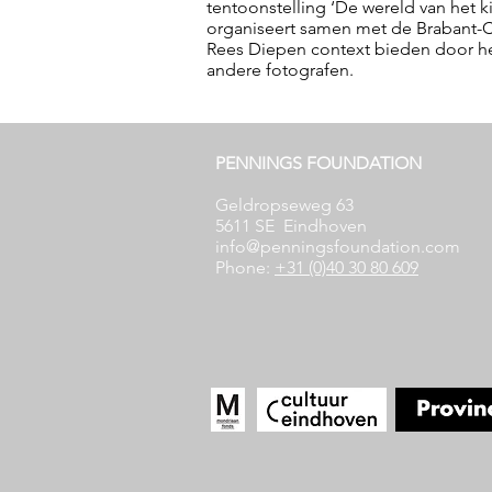
tentoonstelling ‘De wereld van het 
organiseert samen met de Brabant-Col
Rees Diepen context bieden door het
andere fotografen.
PENNINGS FOUNDATION
Geldropseweg 63
5611 SE
Eindhoven
info@penningsfoundation.com
Phone:
+31 (0)40 30 80 609