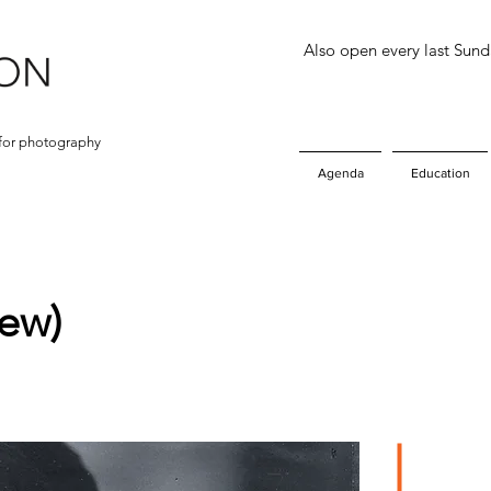
Also open every last Sun
for photography
Agenda
Education
iew)