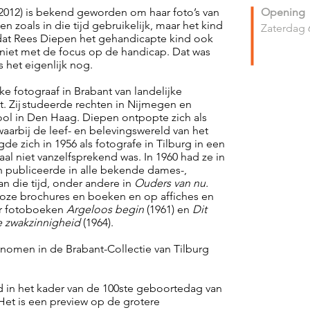
 2012) is bekend geworden om haar foto’s van
Opening
 zoals in die tijd gebruikelijk, maar het kind
Zaterdag 
 dat Rees Diepen het gehandicapte kind ook
niet met de focus op de handicap. Dat was
s het eigenlijk nog.
e fotograaf in Brabant van landelijke
uit. Zij studeerde rechten in Nijmegen en
ol in Den Haag. Diepen ontpopte zich als
aarbij de leef- en belevingswereld van het
gde zich in 1956 als fotografe in Tilburg in een
al niet vanzelfsprekend was. In 1960 had ze in
en publiceerde in alle bekende dames-,
an die tijd, onder andere in
Ouders van nu.
lloze brochures en boeken en op affiches en
ar fotoboeken
Argeloos begin
(1961) en
Dit
e zwakzinnigheid
(1964).
nomen in de Brabant-Collectie van Tilburg
d in het kader van de 100ste geboortedag van
et is een preview op de grotere