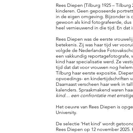
Rees Diepen (Tilburg 1925 – Tilburg
kinderen. Geen geposeerde portretten
in de eigen omgeving. Bijzonder is
gewoon als kind fotografeerde, dus 
heel vernieuwend in die tijd. En dat i
Rees Diepen was de eerste vrouwelijk
betekenis. Zij was haar tijd ver voor
volgde de Nederlandse Fotovakscho
een vakkundig reportagefotografe, w
kind haar specialisatie werd. Ze vesti
tijd dat dat voor vrouwen nog helema
Tilburg haar eerste expositie. Diep
opvoedings- en kindertijdschriften v
Daarnaast verscheen haar werk in ta
kalenders. Spraakmakend waren ha
kind… een confrontatie met ernstig
Het oeuvre van Rees Diepen is opge
University.
De selectie ‘Het kind’ wordt getoon
Rees Diepen op 12 november 2025. H