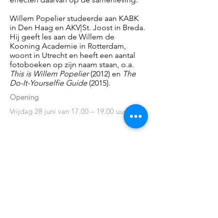
Willem Popelier studeerde aan KABK
in Den Haag en AKV|St. Joost in Breda.
Hij geeft les aan de Willem de
Kooning Academie in Rotterdam,
woont in Utrecht en heeft een aantal
fotoboeken op zijn naam staan, o.a.
This is Willem Popelier
(2012) en
The
Do-It-Yourselfie Guide
(2015).
Opening
Vrijdag 28 juni van 17.00 – 19.00 uur
PENNINGS FOUNDATION
Geldropseweg 63
5611 SE
Eindhoven
info@penningsfoundation.com
Phone:
+31 (0)40 30 80 609