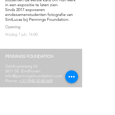
in een expositie te laten zien.
Sinds 2017 exposeren
eindexamenstudenten fotografie van
SintLucas bij Pennings Foundation.
Opening
Vrijdag 1 juli, 16:00
PENNINGS FOUNDATION
Geldropseweg 63
5611 SE
Eindhoven
info@penningsfoundation.com
Phone:
+31 (0)40 30 80 609
FOLLOW US