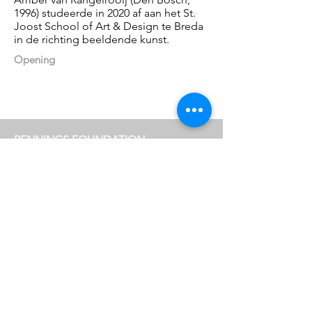
1996) studeerde in 2020 af aan het St.
Joost School of Art & Design te Breda
in de richting beeldende kunst.
Opening
PENNINGS FOUNDATION
Geldropseweg 63
5611 SE
Eindhoven
info@penningsfoundation.com
Phone:
+31 (0)40 30 80 609
FOLLOW US