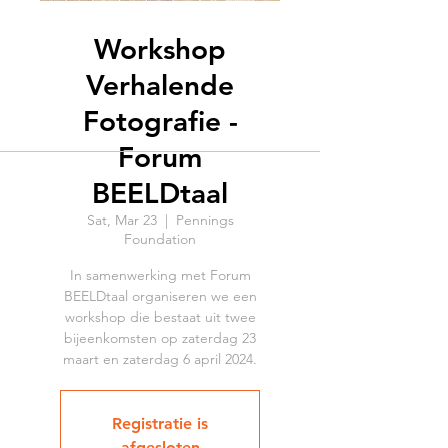
Workshop
Verhalende
Fotografie -
Forum
BEELDtaal
Sat, Mar 23
  |  
Pennings
Foundation
In samenwerking met Forum
BEELDtaal organiseren we een
workshop die bestaat uit twee
bijeenkomsten op zaterdag 23
maart en zaterdag 6 april 2024.
Registratie is
afgesloten