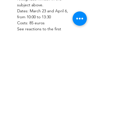
subject above.
Dates: March 23 and April 6, 
from 10:00 to 13:30
Costs: 85 euros
See reactions to the first 
edition here: 
https://youtu.be/M5DdSKoJEu
w
Registreer
Sold Out
Ticket type
Workshop Verhalende
Fotografie
More info