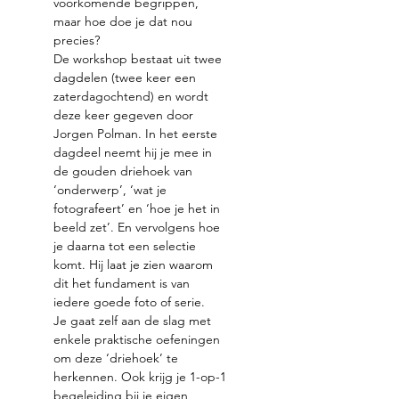
voorkomende begrippen, 
maar hoe doe je dat nou 
precies?
De workshop bestaat uit twee 
dagdelen (twee keer een 
zaterdagochtend) en wordt 
deze keer gegeven door 
Jorgen Polman. In het eerste 
dagdeel neemt hij je mee in 
de gouden driehoek van 
‘onderwerp’, ‘wat je 
fotografeert’ en ‘hoe je het in 
beeld zet’. En vervolgens hoe 
je daarna tot een selectie 
komt. Hij laat je zien waarom 
dit het fundament is van 
iedere goede foto of serie.
Je gaat zelf aan de slag met 
enkele praktische oefeningen 
om deze ‘driehoek’ te 
herkennen. Ook krijg je 1-op-1 
begeleiding bij je eigen 