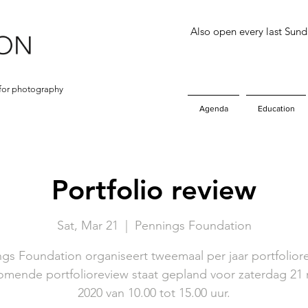
Also open every last Sun
for photography
Agenda
Education
Portfolio review
Sat, Mar 21
  |  
Pennings Foundation
gs Foundation organiseert tweemaal per jaar portfolior
omende portfolioreview staat gepland voor zaterdag 21 
2020 van 10.00 tot 15.00 uur.