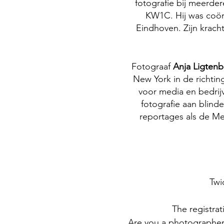
fotografie bij meerde
KW1C. Hij was coörd
Eindhoven. Zijn krach
Fotograaf
Anja Ligten
New York in de richting
voor media en bedrij
fotografie aan blin
reportages als de Me
Twi
The registra
Are you a photographer