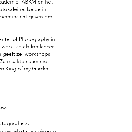
oacademie, ABKM en het
otokafeine, beide in
 meer inzicht geven om
Center of Photography in
 werkt ze als freelancer
en geeft ze workshops
. Ze maakte naam met
 en King of my Garden
iew.
hotographers.
 know what connoisseurs