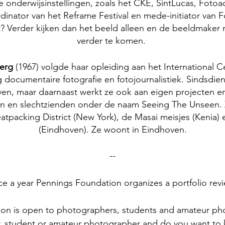
re onderwijsinstellingen, zoals het CKE, SintLucas, Fot
inator van het Reframe Festival en mede-initiator van F
t? Verder kijken dan het beeld alleen en de beeldmaker
verder te komen.
berg
(1967) volgde haar opleiding aan het International 
 documentaire fotografie en fotojournalistiek. Sindsdien
ven, maar daarnaast werkt ze ook aan eigen projecten 
den en slechtzienden onder de naam Seeing The Unseen
atpacking District (New York), de Masai meisjes (Kenia)
(Eindhoven). Ze woont in Eindhoven.
--
ce a year Pennings Foundation organizes a portfolio rev
tion is open to photographers, students and amateur p
, student or amateur photographer and do you want to