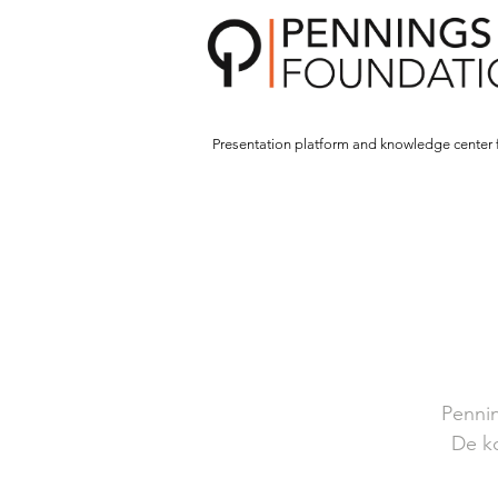
Presentation platform and
knowledge center 
Pennin
De k