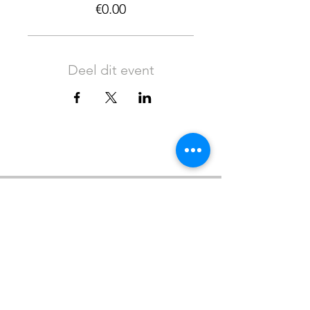
€0.00
Deel dit event
PENNINGS FOUNDATION
Geldropseweg 63
5611 SE
Eindhoven
info@penningsfoundation.com
Phone:
+31 (0)40 30 80 609
FOLLOW US