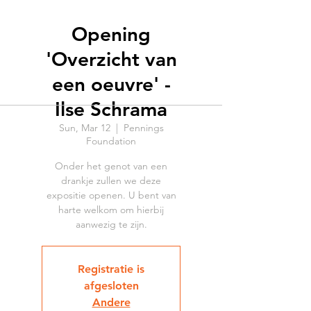
Opening
'Overzicht van
een oeuvre' -
Ilse Schrama
Sun, Mar 12
  |  
Pennings
Foundation
Onder het genot van een
drankje zullen we deze
expositie openen. U bent van
harte welkom om hierbij
aanwezig te zijn.
Registratie is
afgesloten
Andere