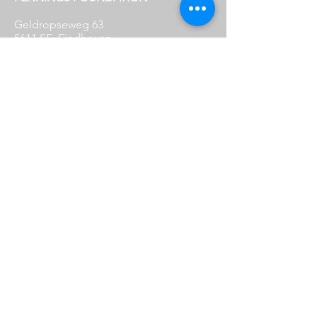
Geldropseweg 63
5611 SE
Eindhoven
info@penningsfoundation.com
Phone:
+31 (0)40 30 80 609
FOLLOW US
OPENING HOURS
Wednesday:
12:00 - 17:00
Thursday:
12:00 - 17:00
Friday: