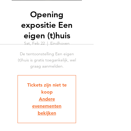
Opening
expositie Een
eigen (t)huis
Sat, Feb 22
  |  
Eindhoven
De tentoonstelling Een eigen
(t)huis is gratis toegankelijk, wel
graag aanmelden.
Tickets zijn niet te
koop
Andere
evenementen
bekijken