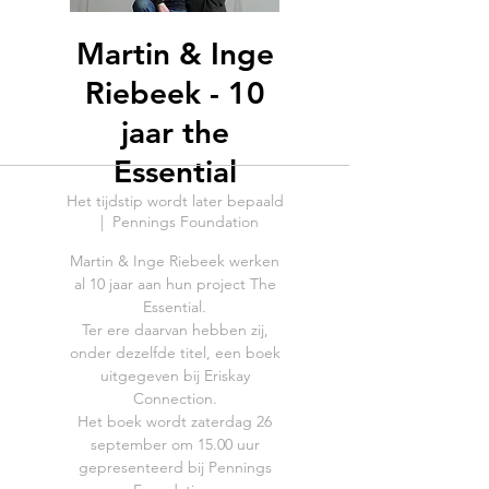
Martin & Inge
Riebeek - 10
jaar the
Essential
Het tijdstip wordt later bepaald
  |  
Pennings Foundation
Martin & Inge Riebeek werken
al 10 jaar aan hun project The
Essential.
Ter ere daarvan hebben zij,
onder dezelfde titel, een boek
uitgegeven bij Eriskay
Connection.
Het boek wordt zaterdag 26
september om 15.00 uur
gepresenteerd bij Pennings