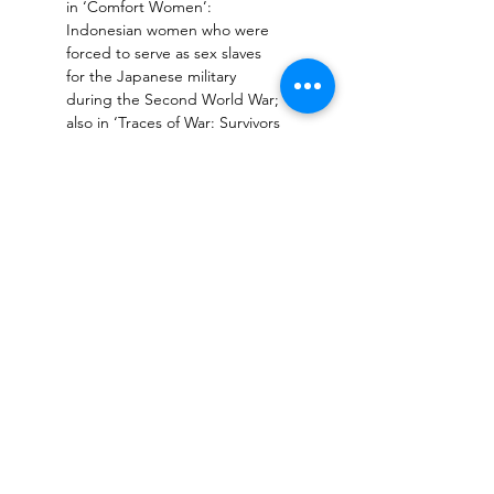
in ‘Comfort Women’: 
Indonesian women who were 
forced to serve as sex slaves 
for the Japanese military 
during the Second World War; 
also in ‘Traces of War: Survivors 
of the Burma and Sumatra 
Railways’, about former forced 
labourers in South East Asia 
during that same period.  
Power, justice and (in)equality 
are central to Banning’s 
work. His projects often have a 
personal point of departure, 
but are never ‘private’: he 
places the subjects that stem 
from his private life in a larger 
social context. 
Deel dit event