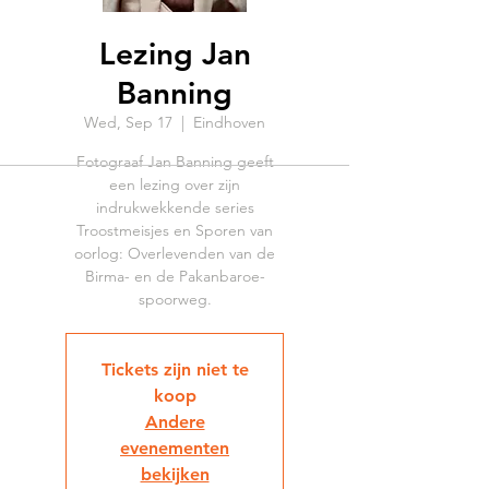
Lezing Jan
Banning
Wed, Sep 17
  |  
Eindhoven
Fotograaf Jan Banning geeft
een lezing over zijn
indrukwekkende series
Troostmeisjes en Sporen van
oorlog: Overlevenden van de
Birma- en de Pakanbaroe-
spoorweg.
Tickets zijn niet te
koop
Andere
evenementen
bekijken