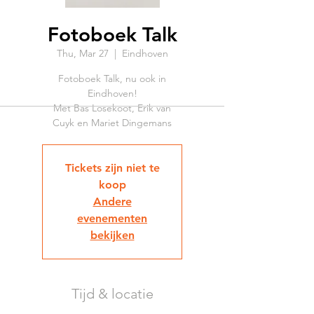
Fotoboek Talk
Thu, Mar 27
  |  
Eindhoven
Fotoboek Talk, nu ook in
Eindhoven!
Met Bas Losekoot, Erik van
Cuyk en Mariet Dingemans
Tickets zijn niet te
koop
Andere
evenementen
bekijken
Tijd & locatie