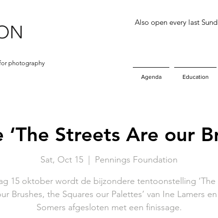
Also open every last Sun
for photography
Agenda
Education
e ‘The Streets Are our 
Sat, Oct 15
  |  
Pennings Foundation
ag 15 oktober wordt de bijzondere tentoonstelling ‘The 
ur Brushes, the Squares our Palettes’ van Ine Lamers en
Somers afgesloten met een finissage.