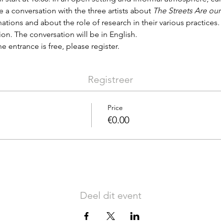
ve a conversation with the three artists about 
The Streets Are our
nations and about the role of research in their various practices. 
ion. The conversation will be in English.
 entrance is free, please register.
Registreer
Price
€0.00
Deel dit event