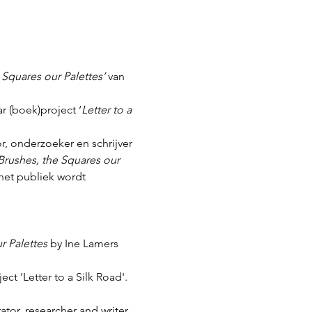
 Squares our Palettes’ 
van 
 (boek)project ‘
Letter to a 
r, onderzoeker en schrijver 
Brushes, the Squares our 
het publiek wordt 
r Palettes
 by Ine Lamers 
ct 'Letter to a Silk Road'. 
ator, researcher and writer 