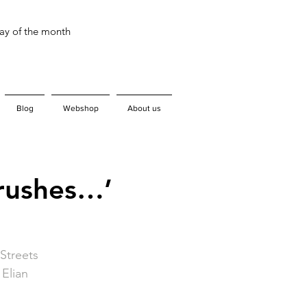
day of the month
Blog
Webshop
About us
Brushes…’
Streets
 Elian