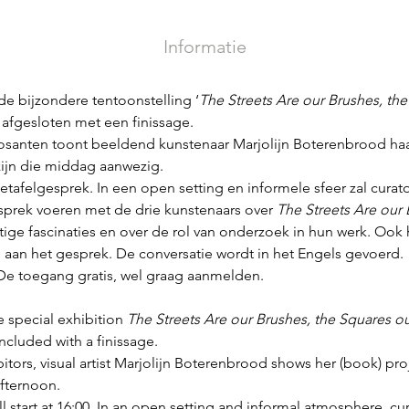
Informatie
e bijzondere tentoonstelling ‘
The Streets Are our Brushes, the
afgesloten met een finissage.
santen toont beeldend kunstenaar Marjolijn Boterenbrood haar
zijn die middag aanwezig.
tafelgesprek. In een open setting en informele sfeer zal curato
prek voeren met de drie kunstenaars over 
The Streets Are our 
ige fascinaties en over de rol van onderzoek in hun werk. Ook 
aan het gesprek. De conversatie wordt in het Engels gevoerd.
De toegang gratis, wel graag aanmelden.
 special exhibition 
The Streets Are our Brushes, the Squares ou
ncluded with a finissage.
bitors, visual artist Marjolijn Boterenbrood shows her (book) proje
afternoon.
l start at 16:00. In an open setting and informal atmosphere, cur