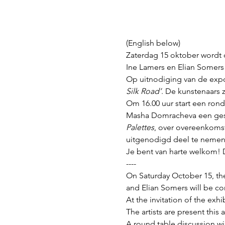
(English below)
Zaterdag 15 oktober wordt d
Ine Lamers en Elian Somers 
Op uitnodiging van de expo
Silk Road’
. De kunstenaars 
Om 16.00 uur start een ronde
Masha Domracheva
een ges
Palettes
, over overeenkomst
uitgenodigd deel te nemen 
Je bent van harte welkom! 
----
On Saturday October 15, the
and Elian Somers will be co
At the invitation of the exhi
The artists are present this 
A round table discussion wil