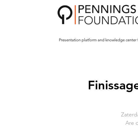
Presentation platform and
knowledge center 
Finissag
Zaterd
Are o