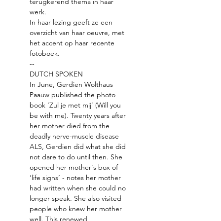
terugkerend thema in haar 
werk. 
In haar lezing geeft ze een 
overzicht van haar oeuvre, met 
het accent op haar recente 
fotoboek. 
--
DUTCH SPOKEN
In June, Gerdien Wolthaus 
Paauw published the photo 
book ‘Zul je met mij’ (Will you 
be with me). Twenty years after 
her mother died from the 
deadly nerve-muscle disease 
ALS, Gerdien did what she did 
not dare to do until then. She 
opened her mother's box of 
‘life signs’ - notes her mother 
had written when she could no 
longer speak. She also visited 
people who knew her mother 
well. This renewed 