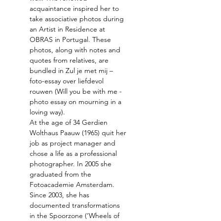
acquaintance inspired her to 
take associative photos during 
an Artist in Residence at 
OBRAS in Portugal. These 
photos, along with notes and 
quotes from relatives, are 
bundled in Zul je met mij – 
foto-essay over liefdevol 
rouwen (Will you be with me - 
photo essay on mourning in a 
loving way).
At the age of 34 Gerdien 
Wolthaus Paauw (1965) quit her 
job as project manager and 
chose a life as a professional 
photographer. In 2005 she 
graduated from the 
Fotoacademie Amsterdam. 
Since 2003, she has 
documented transformations 
in the Spoorzone (‘Wheels of 