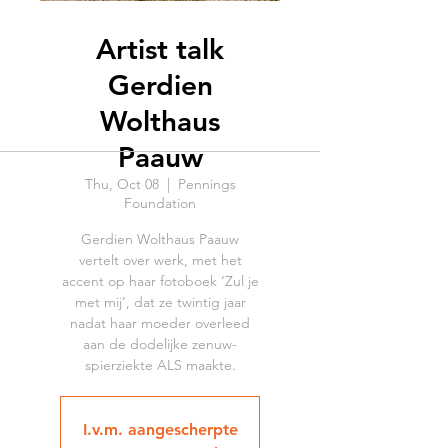
Artist talk
Gerdien
Wolthaus
Paauw
Thu, Oct 08
  |  
Pennings
Foundation
Gerdien Wolthaus Paauw
vertelt over werk, met het
accent op haar fotoboek ‘Zul je
met mij’, dat ze twintig jaar
nadat haar moeder overleed
aan de dodelijke zenuw-
spierziekte ALS maakte.
I.v.m. aangescherpte