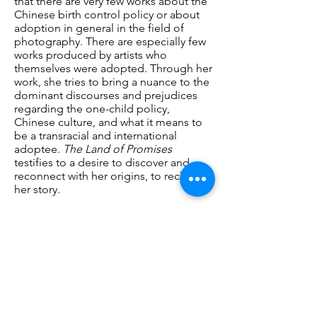
that there are very few works about the
Chinese birth control policy or about
adoption in general in the field of
photography. There are especially few
works produced by artists who
themselves were adopted. Through her
work, she tries to bring a nuance to the
dominant discourses and prejudices
regarding the one-child policy,
Chinese culture, and what it means to
be a transracial and international
adoptee.
The Land of Promises
testifies to a desire to discover and
reconnect with her origins, to reclaim
her story.
Youqine Lefèvre studied Visual Arts
(bachelor) at the School of Graphic
Research (ERG) in Brussels (B),
continued to study photography at the
School of Applied Arts (CEPV) in Vevey
(Switzerland) and obtained her master's
degree in Visual Arts / Photography in
2020 at The Royal Academy of Fine Arts