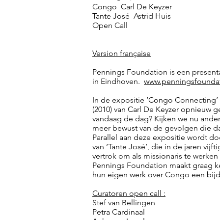
Congo Carl De Keyzer
Tante José Astrid Huis
Open Call
Version française
Pennings Foundation is een presenta
in Eindhoven.
www.penningsfounda
In de expositie ‘Congo Connecting’ w
(2010) van Carl De Keyzer opnieuw 
vandaag de dag? Kijken we nu anders
meer bewust van de gevolgen die da
Parallel aan deze expositie wordt doo
van ‘Tante José’, die in de jaren vijf
vertrok om als missionaris te werke
Pennings Foundation maakt graag k
hun eigen werk over Congo een bijd
Curatoren open call :
Stef van Bellingen
Petra Cardinaal