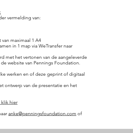
:
der vermelding van:
t van maximaal 1 A4
 samen in 1 map via WeTransfer naar
m
ord met het vertonen van de aangeleverde
p de website van Pennings Foundation.
ke werken en of deze geprint of digitaal
t ontwerp van de presentatie en het
klik hier
naar
anke@penningsfoundation.com
of
ctor, photography, exhibition, gallery