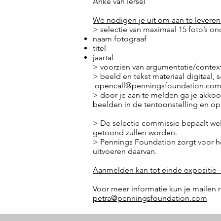
Anke van Iersel
We nodigen je uit om aan te leveren
> selectie van maximaal 15 foto’s on
naam fotograaf
titel
jaartal
> voorzien van argumentatie/contex
> beeld en tekst materiaal digitaal,
opencall@penningsfoundation.co
> door je aan te melden ga je akko
beelden in de tentoonstelling en o
> De selectie commissie bepaalt wel
getoond zullen worden.
> Pennings Foundation zorgt voor he
uitvoeren daarvan.
Aanmelden kan tot einde expositie - 
Voor meer informatie kun je mailen 
petra@penningsfoundation.com
Helen Sear, photography, video art, new media art, artcolle