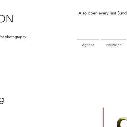
Also open every last Sun
for photography
Agenda
Education
g