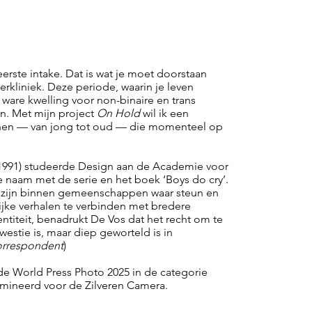
erste intake. Dat is wat je moet doorstaan
rkliniek. Deze periode, waarin je leven
en ware kwelling voor non-binaire en trans
n. Met mijn project
On Hold
wil ik een
enen — van jong tot oud — die momenteel op
991) studeerde Design aan de Academie voor
 naam met de serie en het boek ‘Boys do cry’.
ies zijn binnen gemeenschappen waar steun en
jke verhalen te verbinden met bredere
dentiteit, benadrukt De Vos dat het recht om te
westie is, maar diep geworteld is in
rrespondent
)
de World Press Photo 2025 in de categorie
nomineerd voor de Zilveren Camera.