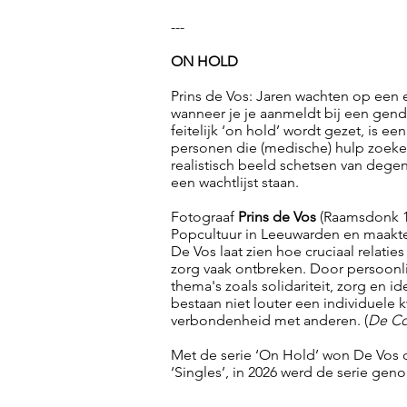
---
ON HOLD
Prins de Vos: Jaren wachten op een e
wanneer je je aanmeldt bij een gende
feitelijk ‘on hold’ wordt gezet, is e
personen die (medische) hulp zoeke
realistisch beeld schetsen van deg
een wachtlijst staan.
Fotograaf
Prins de Vos
(Raamsdonk 1
Popcultuur in Leeuwarden en maakte
De Vos laat zien hoe cruciaal relat
zorg vaak ontbreken. Door persoonli
thema's zoals solidariteit, zorg en i
bestaan niet louter een individuele k
verbondenheid met anderen. (
De Co
Met de serie ‘On Hold’ won De Vos 
‘Singles’, in 2026 werd de serie ge