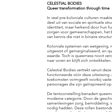
CELESTIAL BODIES
Queer transformation through time
In veel pre-koloniale culturen maak
deel uit van sociale en spirituele st
identiteit, maar herkend door hun f
zorgen voor gemeenschappen, het b
van kennis die niet in binaire structu
Koloniale systemen van wetgeving, 
uitgewist of gemarginaliseerd, en que
waarde. Toch is queerness nooit ve
naar voren en blijft zich ontwikkelen.
Celestial Bodies vertrekt vanuit dez
functioneerde vóór deze uitwissing
toekomsten vormgeeft voorbij vaste d
personages die zijn geïnspireerd op
De tentoonstelling benadert queerne
moderne categorie. Door de geschi
samenlevingen zorg, bemiddeling, v
nodig hadden. Deze rollen bestonde