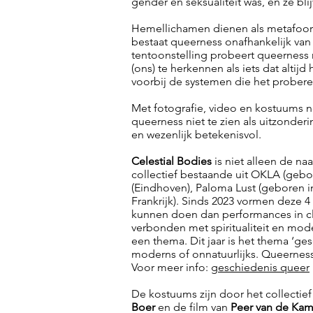
gender en seksualiteit was, en ze bl
Hemellichamen dienen als metafoor v
bestaat queerness onafhankelijk van 
tentoonstelling probeert queerness n
(ons) te herkennen als iets dat altijd 
voorbij de systemen die het prober
Met fotografie, video en kostuums n
queerness niet te zien als uitzonderi
en wezenlijk betekenisvol.
Celestial Bodies
is niet alleen de na
collectief bestaande uit OKLA (gebo
(Eindhoven), Paloma Lust (geboren i
Frankrijk). Sinds 2023 vormen deze 4
kunnen doen dan performances in clu
verbonden met spiritualiteit en mod
een thema. Dit jaar is het thema ‘ge
moderns of onnatuurlijks. Queerness 
Voor meer info:
geschiedenis queer
De kostuums zijn door het collectief
Boer
en de film van
Peer van de Ka