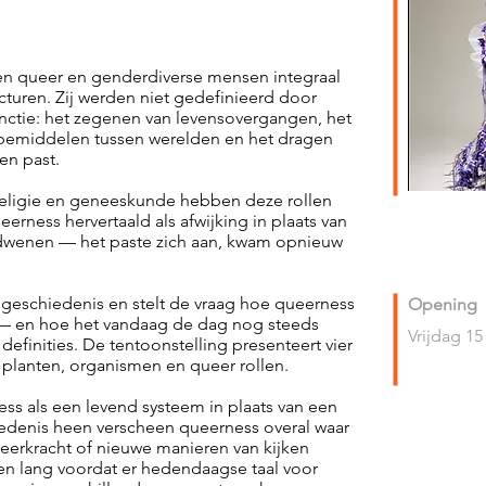
ten queer en genderdiverse mensen integraal
ructuren. Zij werden niet gedefinieerd door
unctie: het zegenen van levensovergangen, het
emiddelen tussen werelden en het dragen
ren past.
religie en geneeskunde hebben deze rollen
erness hervertaald als afwijking in plaats van
rdwenen — het paste zich aan, kwam opnieuw
e geschiedenis en stelt de vraag hoe queerness
Opening
 — en hoe het vandaag de dag nog steeds
Vrijdag 15
efinities. De tentoonstelling presenteert vier
 planten, organismen en queer rollen.
ss als een levend systeem in plaats van een
edenis heen verscheen queerness overal waar
eerkracht of nieuwe manieren van kijken
n lang voordat er hedendaagse taal voor