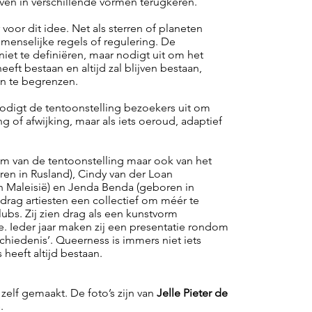
ijven in verschillende vormen terugkeren.
oor dit idee. Net als sterren of planeten
menselijke regels of regulering. De
iet te definiëren, maar nodigt uit om het
heeft bestaan en altijd zal blijven bestaan,
en te begrenzen.
odigt de tentoonstelling bezoekers uit om
ng of afwijking, maar als iets oeroud, adaptief
am van de tentoonstelling maar ook van het
ren in Rusland), Cindy van der Loan
n Maleisië) en Jenda Benda (geboren in
 drag artiesten een collectief om méér te
bs. Zij zien drag als een kunstvorm
e. Ieder jaar maken zij een presentatie rondom
schiedenis’. Queerness is immers niet iets
heeft altijd bestaan.
 zelf gemaakt. De foto’s zijn van
Jelle Pieter de
m
.