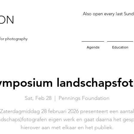
Also open every last Sun
for photography
Agenda
Education
ymposium landschapsfot
Sat, Feb 28
  |  
Pennings Foundation
Zaterdagmiddag 28 februari 2026 presenteert een aantal
ndschaps)fotografen eigen werk en gaat daarna het ges
hierover aan met elkaar en het publiek.