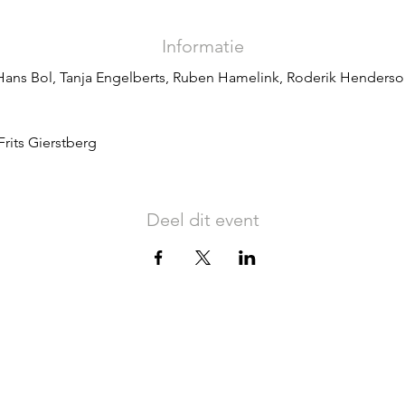
Informatie
ns Bol, Tanja Engelberts, Ruben Hamelink, Roderik Henderson,
Frits Gierstberg
Deel dit event